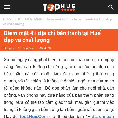
TOP
TRANG CHỦ
CỬA HÀNG
Điểm mặt 4+ địa chỉ bán tranh tại Huế đẹp
1
và chất lượng
Điểm mặt 4+ địa chỉ bán tranh tại Huế
đẹp và chất lượng
HUẾ
Đăng bởi
Content6
-
4378
|
Xã hội ngày càng phát triển, nhu cầu của con người ngày
càng tăng cao. không chỉ dừng lại ở nhu cầu làm đẹp cho
Top
bản thân mà còn muốn làm đẹp cho những thứ xung
quanh, và tất nhiên là không thể thiếu ngôi nhà của mình
địa
rồi đúng không nào ! Để góp phần làm cho ngôi nhà, căn
phòng, văn phòng hay cửa hàng của bạn thêm phần sang
điểm,
trọng, vừa có thể tạo cảm giác thoải mái, gần gũi thì việc
trang trí không gian bên trong lẫn bên ngoài rất quan trọng.
Hãy để
Top1Hue.Com
giới thiệu đến bạn 4+
địa chỉ bán