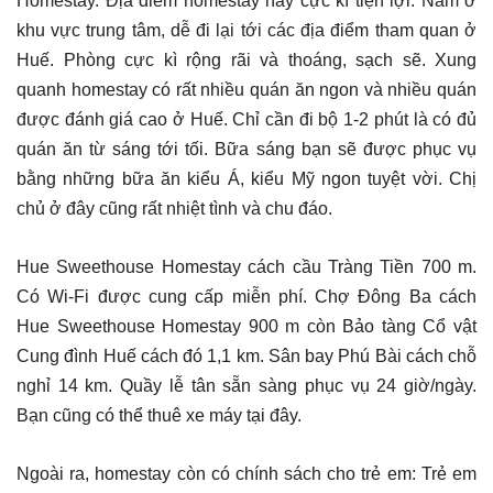
Homestay. Địa điểm homestay này cực kì tiện lợi. Nằm ở
khu vực trung tâm, dễ đi lại tới các địa điểm tham quan ở
Huế. Phòng cực kì rộng rãi và thoáng, sạch sẽ. Xung
quanh homestay có rất nhiều quán ăn ngon và nhiều quán
được đánh giá cao ở Huế. Chỉ cần đi bộ 1-2 phút là có đủ
quán ăn từ sáng tới tối. Bữa sáng bạn sẽ được phục vụ
bằng những bữa ăn kiểu Á, kiểu Mỹ ngon tuyệt vời. Chị
chủ ở đây cũng rất nhiệt tình và chu đáo.
Hue Sweethouse Homestay cách cầu Tràng Tiền 700 m.
Có Wi-Fi được cung cấp miễn phí. Chợ Đông Ba cách
Hue Sweethouse Homestay 900 m còn Bảo tàng Cổ vật
Cung đình Huế cách đó 1,1 km. Sân bay Phú Bài cách chỗ
nghỉ 14 km. Quầy lễ tân sẵn sàng phục vụ 24 giờ/ngày.
Bạn cũng có thể thuê xe máy tại đây.
Ngoài ra, homestay còn có chính sách cho trẻ em: Trẻ em