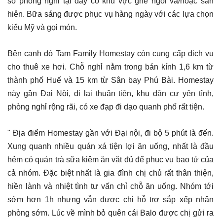
số phòng nghỉ tại đây có khu vực ghế ngồi và/hoặc sân
hiên. Bữa sáng được phục vụ hàng ngày với các lựa chọn
kiểu Mỹ và gọi món.
Bên cạnh đó Tam Family Homestay còn cung cấp dịch vụ
cho thuê xe hơi. Chỗ nghỉ nằm trong bán kính 1,6 km từ
thành phố Huế và 15 km từ Sân bay Phú Bài. Homestay
này gần Đại Nội, đi lại thuận tiện, khu dân cư yên tĩnh,
phòng nghỉ rộng rãi, có xe đạp đi dạo quanh phố rất tiện.
" Địa điểm Homestay gần với Đại nội, đi bộ 5 phút là đến.
Xung quanh nhiều quán xá tiện lợi ăn uống, nhất là đầu
hẻm có quán trà sữa kiêm ăn vặt đủ để phục vụ bao tử của
cả nhóm. Đặc biệt nhất là gia đình chị chủ rất thân thiện,
hiền lành và nhiệt tình tư vấn chỉ chỗ ăn uống. Nhóm tới
sớm hơn 1h nhưng vẫn được chị hỗ trợ sắp xếp nhận
phòng sớm. Lúc về mình bỏ quên cái Balo được chị gửi ra