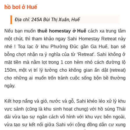
hồ bơi ở Huế
Địa chỉ: 245A Bùi Thị Xuân, Huế
Nếu bạn muốn
thuê homestay ở Huế
cách xa trung tâm
một chút, thì tham khảo ngay Sahi Homestay Retreat này
nhé ! Toạ lạc ở khu Phường Đúc gần Ga Huế, bạn sẽ
bỗng chợt nhận ra ý nghĩa của từ ‘Retreat’. Sahi không ở
mặt tiền mà nằm lọt trong 1 con hẻm nhỏ cách đường lộ
150m, một vị trí lý tưởng cho không gian ẩn dật (retreat)
cho những ai muốn trốn tránh cuộc sống bộn bề thường
ngày.
Kết hợp nắng và gió, nước và gỗ, Sahi khéo léo xử lý khu
vực sảnh (cũng là khu sinh hoạt chung) với hồ súng Thái
dài vừa tạo sự ngăn cách vô hình với khu vực bên ngoài,
vừa tạo sự kết nối giữa Sahi với cộng đồng dân cư xung