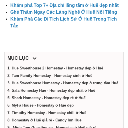
công
Khám phá Top 7+ Địa chỉ lăng tẩm ở Huế đẹp nhất
Ghé Thăm Ngay Các Làng Nghề Ở Huế Nổi Tiếng
ty,
Khám Phá Các Di Tích Lịch Sử Ở Huế Trong Tích
Tắc
shop,
dịch
MỤC LỤC
1. Hue Sweethouse 2 Homestay - Homestay đẹp ở Huế
vụ
2. Tam Family Homestay - Homestay xinh ở Huế
3. Hue Sweethouse Homestay - Homestay đẹp ở trung tâm Huế
tại
4. Sala Homestay Hue - Homestay đẹp nhất ở Huế
5. Shark Homestay - Homestay đẹp rẻ ở Huế
Huế
6. MyFa House - Homestay ở Huế đẹp
7. Timothy Homestay - Homestay chill ở Huế
8. Homestay ở Huế giá rẻ - Candy Inn Hue
9. Minh Tam Guesthouse - Homestay ở Huế giá rẻ