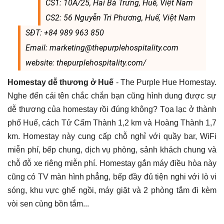
CS1: 10A/25, Hai Bà Trưng, Huế, Việt Nam
CS2: 56 Nguyễn Tri Phương, Huế, Việt Nam
SĐT: +84 989 963 850
Email: marketing@thepurplehospitality.com
website: thepurplehospitality.com/
Homestay dễ thương ở Huế
- The Purple Hue Homestay.
Nghe đến cái tên chắc chắn bạn cũng hình dung được sự
dễ thương của homestay rồi đúng không? Tọa lạc ở thành
phố Huế, cách Tử Cấm Thành 1,2 km và Hoàng Thành 1,7
km. Homestay này cung cấp chỗ nghỉ với quầy bar, WiFi
miễn phí, bếp chung, dịch vụ phòng, sảnh khách chung và
chỗ đỗ xe riêng miễn phí. Homestay gắn máy điều hòa này
cũng có TV màn hình phẳng, bếp đầy đủ tiện nghi với lò vi
sóng, khu vực ghế ngồi, máy giặt và 2 phòng tắm đi kèm
vòi sen cùng bồn tắm...