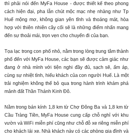
thì phải nói đến MyFa House - được thiết kế theo phong
cách hiện đại, pha lẫn chút mộc mạc nhẹ nhàng như Tp
Huế mộng mơ, không gian yên tĩnh và thoáng mát, hòa
hợp với thiên nhiên cây cối sẽ là những điểm nhấn mang
đến sự thoải mái, trọn vẹn cho chuyến đi của bạn.
Tọa lạc trong con phố nhỏ, nằm trong lòng trung tâm thành
phố đến với MyFa House, các bạn sẽ được cảm giác như
đang ở nhà mình với tiện nghi đầy đủ, sạch sẽ, ấm áp,
cùng sự nhiệt tình, hiếu khách của con người Huế. Là một
trải nghiệm không thể bỏ qua trong hành trình khám phá
mảnh đất Thần Thánh Kinh Đô.
Nằm trong bán kính 1,8 km từ Chợ Đông Ba và 1,8 km từ
Cầu Tràng Tiền, MyFa House cung cấp chỗ nghỉ với khu
vườn và WiFi miễn phí cũng như chỗ đỗ xe riêng miễn phí
cho khách lái xe. Nhà khách này có các phòng gia đình và