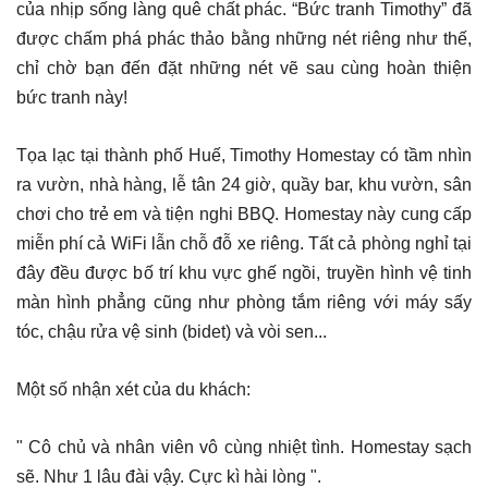
của nhịp sống làng quê chất phác. “Bức tranh Timothy” đã
được chấm phá phác thảo bằng những nét riêng như thế,
chỉ chờ bạn đến đặt những nét vẽ sau cùng hoàn thiện
bức tranh này!
Tọa lạc tại thành phố Huế, Timothy Homestay có tầm nhìn
ra vườn, nhà hàng, lễ tân 24 giờ, quầy bar, khu vườn, sân
chơi cho trẻ em và tiện nghi BBQ. Homestay này cung cấp
miễn phí cả WiFi lẫn chỗ đỗ xe riêng. Tất cả phòng nghỉ tại
đây đều được bố trí khu vực ghế ngồi, truyền hình vệ tinh
màn hình phẳng cũng như phòng tắm riêng với máy sấy
tóc, chậu rửa vệ sinh (bidet) và vòi sen...
Một số nhận xét của du khách:
" Cô chủ và nhân viên vô cùng nhiệt tình. Homestay sạch
sẽ. Như 1 lâu đài vậy. Cực kì hài lòng ".