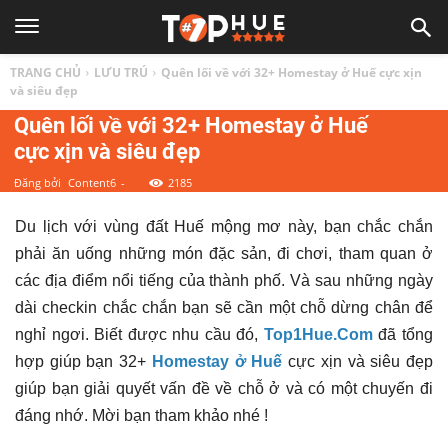
TOP
TRANG CHỦ
LƯU TRÚ
Quên lối về với 32+ Homestay ở Huế cực xịn
1
và siêu đẹp
Quên lối về với 32+ Homestay ở Huế
cực xịn và siêu đẹp
HUẾ
Đăng bởi
Content6
-
2185
|
Du lịch với vùng đất Huế mộng mơ này, bạn chắc chắn
phải ăn uống những món đặc sản, đi chơi, tham quan ở
Top
các địa điểm nổi tiếng của thành phố. Và sau những ngày
dài checkin chắc chắn bạn sẽ cần một chỗ dừng chân để
địa
nghỉ ngơi. Biết được nhu cầu đó,
Top1Hue.Com
đã tổng
hợp giúp bạn 32+
Homestay ở Huế
cực xịn và siêu đẹp
điểm,
giúp bạn giải quyết vấn đề về chỗ ở và có một chuyến đi
đáng nhớ. Mời bạn tham khảo nhé !