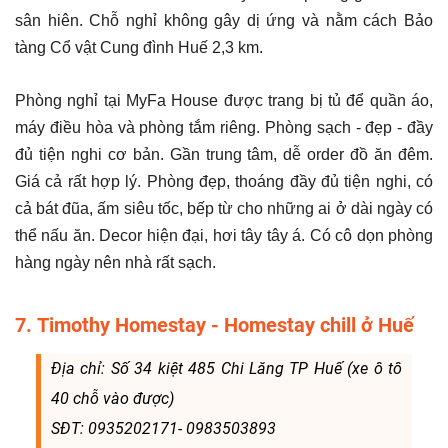
sân hiên. Chỗ nghỉ không gây dị ứng và nằm cách Bảo
tàng Cổ vật Cung đình Huế 2,3 km.
Phòng nghỉ tại MyFa House được trang bị tủ để quần áo,
máy điều hòa và phòng tắm riêng. Phòng sạch - đẹp - đầy
đủ tiện nghi cơ bản. Gần trung tâm, dễ order đồ ăn đêm.
Giá cả rất hợp lý. Phòng đẹp, thoáng đầy đủ tiện nghi, có
cả bát đũa, ấm siêu tốc, bếp từ cho những ai ở dài ngày có
thể nấu ăn. Decor hiện đại, hơi tây tây á. Có cô dọn phòng
hàng ngày nên nhà rất sạch.
7. Timothy Homestay - Homestay chill ở Huế
Địa chỉ: Số 34 kiệt 485 Chi Lăng TP Huế (xe ô tô
40 chỗ vào được)
SĐT: 0935202171- 0983503893