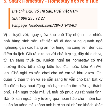
5. Shark Homestay - Homestay đẹp rẻ ở Huế
Địa chỉ: 1/28 Võ Thị Sáu, Huế, Việt Nam
SĐT: 098 235 92 27
Fanpage: facebook.com/28VOTHISAU/
Vị trí tuyệt vời, ngay giữa khu phố Tây nhộn nhịp, nhiều
nhà hàng xinh xắn, rất tiện tối đi dạo xung quanh ngó
nghiêng, gần các hàng ăn nổi tiếng mà cũng tiện đến các
điểm du lịch. Giá rất oke so với chất lượng, đầy đủ dịch vụ
từ ăn sáng thuê xe. Khách nghỉ tại homestay có thể
thưởng thức bữa sáng kiểu lục địa hoặc kiểu Anh/Ai-
len. Chỗ nghỉ có sân chơi cho trẻ em và khu vườn. Chị
quản lý thân thiện và sẽ sẵn sàng tư vẫn cho bạn bất kỳ
địa điểm hay hoạt động mà bạn muốn tìm hiểu tại thành
phố. Tiện nghi thoải mái và thái độ phục vụ rất nhiệt tình.
Bàn ở sân ngoài là ý tưởng quá hoàn hảo cho nhóm bạn
tụ tập ăn uống mà không ảnh hưởng tới những khách khác