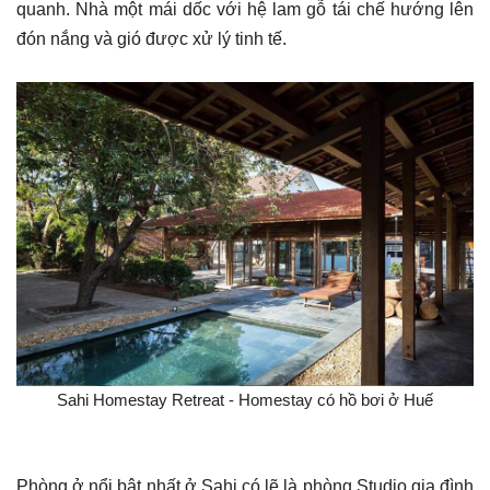
quanh. Nhà một mái dốc với hệ lam gỗ tái chế hướng lên
đón nắng và gió được xử lý tinh tế.
Sahi Homestay Retreat - Homestay có hồ bơi ở Huế
Phòng ở nổi bật nhất ở Sahi có lẽ là phòng Studio gia đình