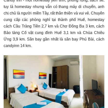
Candy Inn - một homestay yên tĩnh, phòng rộng, sạch sẽ,
tuy là homestay nhưng vẫn có thang máy di chuyển, anh
chị chủ là người miền Tây, rất thân thiện và vui vẻ. Chuyên
cung cấp các phòng nghỉ tại thành phố Huế, homestay
cách Cầu Tràng Tiền 2,7 km và Chợ Đông Ba 3 km, cách
Bảo tàng Cổ vật cung đình Huế 3,1 km và Chùa Chiêu
Ứng 3,9 km. Sân bay gần nhất là sân bay Phú Bài, cách
candyinn 14 km.