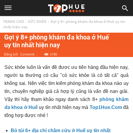
TOP
TRANG CHỦ
SỨC KHỎE
Gợi ý 8+ phòng khám đa khoa ở Huế uy tín
1
nhất hiện nay
Gợi ý 8+ phòng khám đa khoa ở Huế
uy tín nhất hiện nay
HUẾ
Đăng bởi
Content6
-
2180
|
Sức khỏe luôn là vấn đề được ưu tiên hàng đầu hiện nay,
người ta thường có câu "có sức khỏe là có tất cả" quả
Top
không sai. Nên việc tìm kiếm phòng khám đa khoa nào uy
tín, chuyên nghiệp giá cả hợp lý cũng là vấn đề nan giải.
địa
Vậy thì hãy tham khảo ngay danh sách 8+
phòng khám
đa khoa ở Huế
uy tín nhất hiện nay mà
Top1Hue.Com
đã
điểm,
tổng hợp được nhé !
Bỏ túi 6+ địa chỉ châm cứu ở Huế uy tín nhất