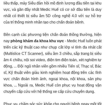
liều thấp, máy Siêu đàn hồi mô định lượng đầu tiên tại khu
vực, và gần đây nhất Medic Huế có cơ sở đầu tiên là duy
nhất có thiết bị siêu âm 5D công nghệ 4.0 với sự hỗ trợ
của trí thông minh nhân tạo cho chẩn đoán bệnh.
Bên cạnh các phương tiện chẩn đoán thông thường, hiện
nay
phòng khám đa khoa khu vực
- Medic Huế luôn phát
triển các kỹ thuật cao như chụp cắt lớp vi tính đa nhát cắt
(Multislice CT Scanner), siêu âm 3 chiều, sắp trang bị siêu
âm 4 chiều, nội soi video, điện tim điện toán, xét nghiệm tự
động, ... Đội ngũ nhân viên gồm nhiều Tiến sĩ, Thạc sĩ, Bác
sĩ, Kỹ thuật viên giàu kinh nghiệm hoạt động trên các lĩnh
vực chẩn đoán hình ảnh, ngoại khoa, nội khoa, sản phụ
khoa, ... Ngoài ra, Medic Huế còn phục vụ hoạt động vận
chuyển cấp cứu với hệ thống xe cấp cứu chuyên dụng.
Phục vụ, chăm sóc sức khỏe cho người bệnh ngay một tốt