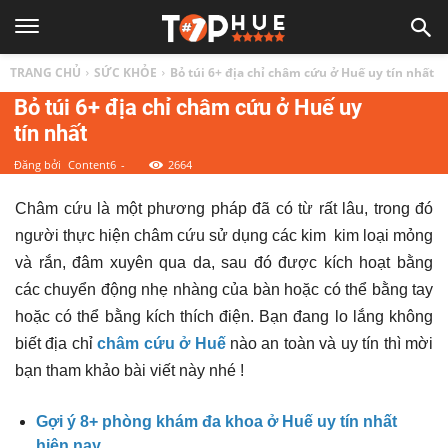
TOP
TRANG CHỦ
SỨC KHỎE
Bỏ túi 6+ địa chỉ châm cứu ở Huế uy tín nhất
1
Bỏ túi 6+ địa chỉ châm cứu ở Huế uy
tín nhất
HUẾ
Đăng bởi
Content6
-
2664
|
Châm cứu là một phương pháp đã có từ rất lâu, trong đó
người thực hiện châm cứu sử dụng các kim kim loại mỏng
và rắn, đâm xuyên qua da, sau đó được kích hoạt bằng
Top
các chuyển động nhẹ nhàng của bàn hoặc có thể bằng tay
hoặc có thể bằng kích thích điện. Bạn đang lo lắng không
địa
biết địa chỉ
châm cứu ở Huế
nào an toàn và uy tín thì mời
bạn tham khảo bài viết này nhé !
điểm,
Gợi ý 8+ phòng khám đa khoa ở Huế uy tín nhất
hiện nay