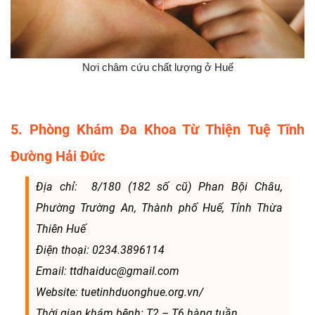
Nơi châm cứu chất lượng ở Huế
5. Phòng Khám Đa Khoa Từ Thiện Tuệ Tĩnh
Đường Hải Đức
Địa chỉ: 8/180 (182 số cũ) Phan Bội Châu,
Phường Trường An, Thành phố Huế, Tỉnh Thừa
Thiên Huế
Điện thoại: 0234.3896114
Email: ttdhaiduc@gmail.com
Website: tuetinhduonghue.org.vn/
Thời gian khám bệnh: T2 – T6 hàng tuần