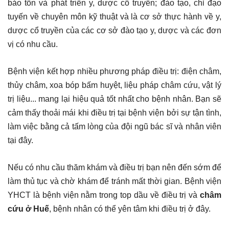
bảo tồn và phát triển y, dược cổ truyền; đào tạo, chỉ đạo
tuyến về chuyên môn kỹ thuật và là cơ sở thực hành về y,
dược cổ truyền của các cơ sở đào tạo y, dược và các đơn
vị có nhu cầu.
Bệnh viện kết hợp nhiều phương pháp điều trị: điện châm,
thủy châm, xoa bóp bấm huyệt, liệu pháp châm cứu, vật lý
trị liệu... mang lại hiệu quả tốt nhất cho bệnh nhân. Bạn sẽ
cảm thấy thoải mái khi điều trị tại bệnh viện bởi sự tận tình,
làm việc bằng cả tấm lòng của đội ngũ bác sĩ và nhân viên
tại đây.
Nếu có nhu cầu thăm khám và điều trị bạn nên đến sớm để
làm thủ tục và chờ khám để tránh mất thời gian. Bệnh viện
YHCT là bệnh viện nằm trong top dầu về điều trị và
châm
cứu ở Huế
, bệnh nhân có thể yên tâm khi điều trị ở đây.