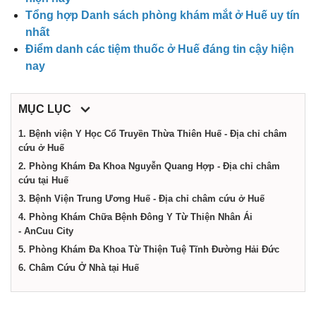
công
Tổng hợp Danh sách phòng khám mắt ở Huế uy tín
nhất
ty,
Điểm danh các tiệm thuốc ở Huế đáng tin cậy hiện
nay
shop,
MỤC LỤC
dịch
1. Bệnh viện Y Học Cổ Truyền Thừa Thiên Huế - Địa chỉ châm
cứu ở Huế
2. Phòng Khám Đa Khoa Nguyễn Quang Hợp - Địa chỉ châm
vụ
cứu tại Huế
3. Bệnh Viện Trung Ương Huế - Địa chỉ châm cứu ở Huế
tại
4. Phòng Khám Chữa Bệnh Đông Y Từ Thiện Nhân Ái
- AnCuu City
5. Phòng Khám Đa Khoa Từ Thiện Tuệ Tĩnh Đường Hải Đức
Huế
6. Châm Cứu Ở Nhà tại Huế